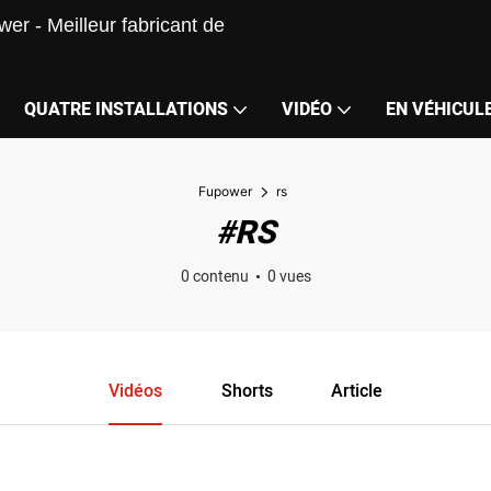
er - Meilleur fabricant de
QUATRE INSTALLATIONS
VIDÉO
EN VÉHICUL
Fupower
rs
#RS
0 contenu
0 vues
Vidéos
Shorts
Article