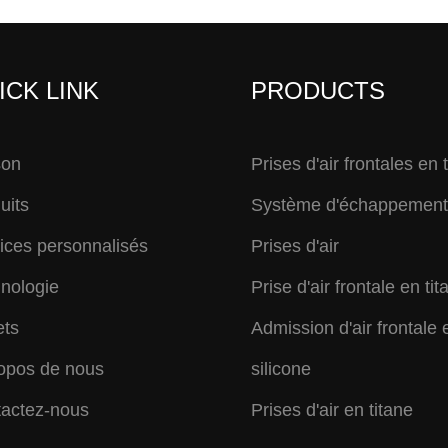
ICK LINK
PRODUCTS
son
Prises d'air frontales en 
uits
Système d'échappement 
ices personnalisés
Prises d'air
nologie
Prise d'air frontale en tit
ets
Admission d'air frontale 
opos de nous
silicone
actez-nous
Prises d'air en titane