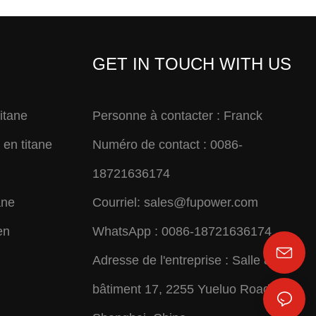
GET IN TOUCH WITH US
titane
Personne à contacter : Franck
en titane
Numéro de contact : 0086-
18721636174
ane
Courriel:
sales@fupower.com
en
WhatsApp : 0086-18721636174
Adresse de l'entreprise : Salle 806,
bâtiment 17, 2255 Yueluo Road,