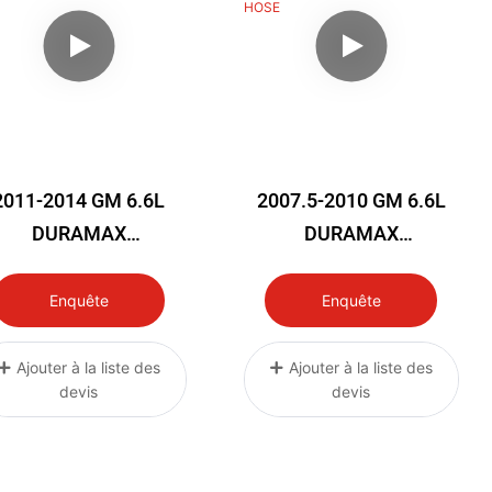
2011-2014 GM 6.6L
2007.5-2010 GM 6.6L
DURAMAX
DURAMAX
ERFORMANCESILICO
PERFORMANCE
NE EGR TO
SILICONE EGR TO CAB
Enquête
Enquête
AB COOLANT HOSE
COOLANT HOSE
Ajouter à la liste des
Ajouter à la liste des
devis
devis