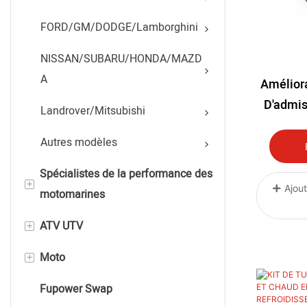
FORD/GM/DODGE/Lamborghini
NISSAN/SUBARU/HONDA/MAZD
A
Amélior
D'admis
Landrover/Mitsubishi
Côté
Autres modèles
Échange
Silicon
Spécialistes de la performance des
+
Colora
Ajout
motomarines
+
ATV UTV
Seadoo
+
Moto
Yamaha
YAMAHA,CANAM,POLARIS,CFMO
TO
Fupower Swap
kawasaki
HONDA BMW KAWASAKI KTM