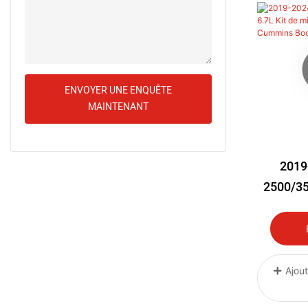
ENVOYER UNE ENQUÊTE
MAINTENANT
2019
2500/35
Mise À 
Cumm
Ajout