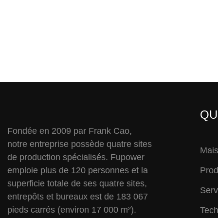
QU
Fondée en 2009 par Frank Cao,
notre entreprise possède quatre sites
Mai
de production spécialisés. Fupower
emploie plus de 120 personnes et la
Prod
superficie totale de ses quatre sites,
Serv
entrepôts et bureaux est de 183 067
pieds carrés (environ 17 000 m²).
Tech