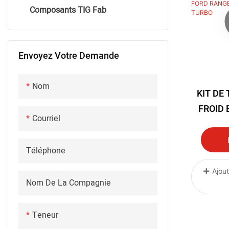
HARLEY
Composants TIG Fab
planche de surf
Envoyez Votre Demande
Nom
KIT DE
FROID 
Courriel
SILI
REFR
Téléphone
INTERM
RANGER
Ajout
Nom De La Compagnie
B
Teneur