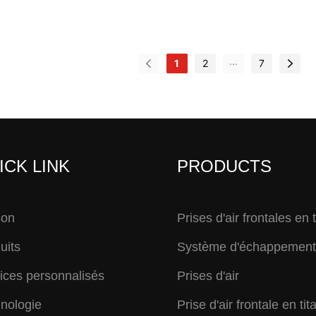
...
1
2
7
ICK LINK
PRODUCTS
son
Prises d'air frontales en 
uits
Système d'échappement 
ices personnalisés
Prises d'air
nologie
Prise d'air frontale en tit