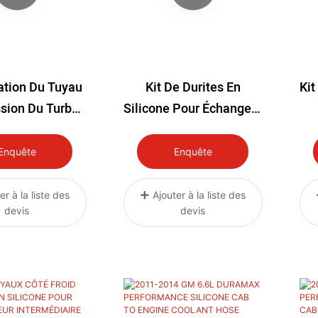
ation Du Tuyau
Kit De Durites En
Kit
sion Du Turbo
Silicone Pour Échangeur
 Chaud Pour
Air/air GM 6.6L
S
ur Air/air En
Duramax (06-10)
M
Enquête
Enquête
e Pour Holden
do 2.8L 2012-
er à la liste des
Ajouter à la liste des
devis
devis
2013