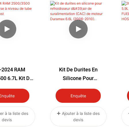
-2024 RAM
Kit De Durites En
00 6.7L Kit De
Silicone Pour
Niveau De Tube
Refroidisseur D'air De
R
ins Boost
Suralimentation (CAC)
Enquête
Enquête
De Moteur Duramax
6.6L (2006-2010).
er à la liste des
Ajouter à la liste des
devis
devis