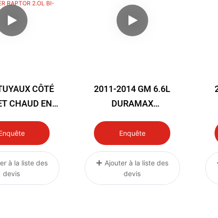
 TUYAUX CÔTÉ
2011-2014 GM 6.6L
ET CHAUD EN
DURAMAX
CONE POUR
PERFORMANCE
P
OIDISSEUR
SILICONE CAB TO
Enquête
Enquête
ÉDIAIRE FORD
ENGINE COOLANT
C
 RAPTOR 2.OL
HOSE
er à la liste des
Ajouter à la liste des
devis
devis
I-TURBO