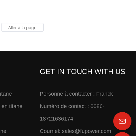
GET IN TOUCH WITH US
titane
Personne à contacter : Franck
en titane
Numéro de contact : 0086-
18721636174
ane
Courriel:
sales@fupower.com