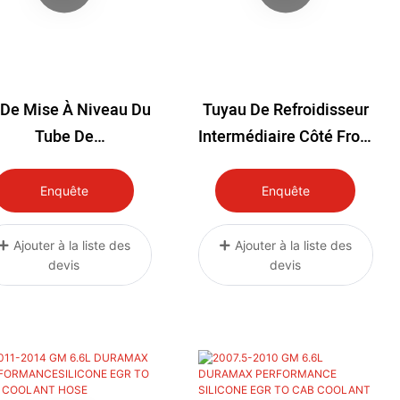
 De Mise À Niveau Du
Tuyau De Refroidisseur
Tube De
Intermédiaire Côté Froid
uralimentation Pour
Pour GM 2,8 L
oteur GM Duramax
Colorado/Canyon/Dura
Enquête
Enquête
6.6L 2011
Max 2016-2022
Ajouter à la liste des
Ajouter à la liste des
devis
devis