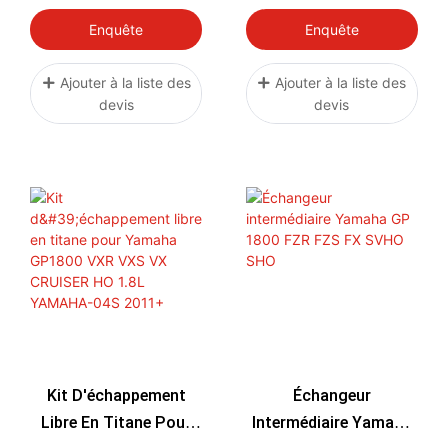
MODELS YAMAHA-08
YAMAHA FX MODELS
2012+ YAMAHA-08
YAMAHA-08S 2012+
Enquête
Enquête
Ajouter à la liste des
Ajouter à la liste des
devis
devis
Kit D'échappement
Échangeur
Libre En Titane Pour
Intermédiaire Yamaha