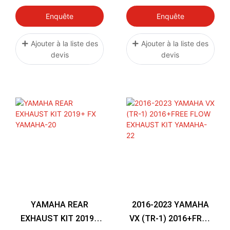
FOR YAMAHA 08-11
Pour Jet Ski Yamaha
FX-SHO YAMAHA-35
FX SVHO 2019+
Enquête
Enquête
YAMAHA-06
Ajouter à la liste des
Ajouter à la liste des
devis
devis
YAMAHA REAR
2016-2023 YAMAHA
EXHAUST KIT 2019+
VX (TR-1) 2016+FREE