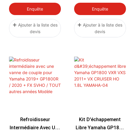
Yamaha GP1800 VXR
GP 1800 FZR FZS FX
VXS VX CRUISER HO
SVHO SHO
Enquête
Enquête
1.8L YAMAHA-04S
2011+
Ajouter à la liste des
Ajouter à la liste des
devis
devis
Refroidisseur
Kit D'échappement
Intermédiaire Avec Une
Libre Yamaha GP1800