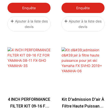
YAMAHA GP1800
FZS MODELS RY15050
SVHO YAMAHA-36
2009-2016 58/128
Enquête
Enquête
Ajouter à la liste des
Ajouter à la liste des
devis
devis
4 INCH PERFORMANCE
Kit D'admission D'air À
FILTER KIT 09-16 FZ
Filtre Haute Puissance