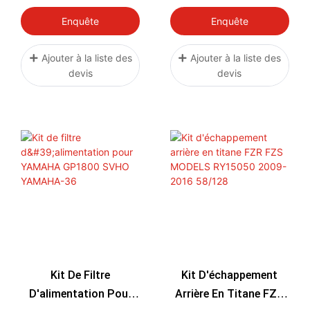
Vanne De Couple Pour
VXR VXS 2011+ VX
Yamaha 2019+
CRUISER HO 1.8L
Enquête
Enquête
GP1800R / 2020 + FX
YAMAHA-04
SVHO / TOUT Autres
Ajouter à la liste des
Ajouter à la liste des
devis
devis
Années Modèle
Kit De Filtre
Kit D'échappement
D'alimentation Pour
Arrière En Titane FZR