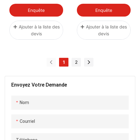
6.7L COOLER
Territory Turbos NOIR
ASSEMBLY
Enquête
Enquête
HC346K775CB 17-25
Ajouter à la liste des
Ajouter à la liste des
devis
devis
1
2
Envoyez Votre Demande
Nom
Courriel