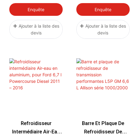
7.3 OBS Powerstroke
Diesel GM Duramax
Atlas 1994-1997
LM2 LZ0 3.0L (2020-
Enquête
Enquête
2024)
Ajouter à la liste des
Ajouter à la liste des
devis
devis
Refroidisseur
Barre Et Plaque De
Intermédiaire Air-Eau
Refroidisseur De