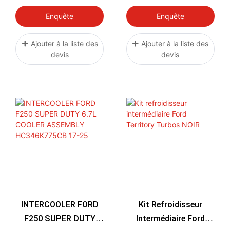
FORD RANGER PX 3.2
2013-2018
/MAZDA BT50 2012+
Enquête
Enquête
Ajouter à la liste des
Ajouter à la liste des
devis
devis
INTERCOOLER FORD
Kit Refroidisseur
F250 SUPER DUTY
Intermédiaire Ford