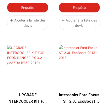
En Aluminium, Pour
Transmission
Ford 6,7 L
Performantes L5P GM
Enquête
Enquête
Powercourse Diesel
6,6 L Allison Série
2011 – 2016
1000/2000
Ajouter à la liste des
Ajouter à la liste des
devis
devis
UPGRADE
Intercooler Ford Focus
INTERCOOLER KIT FOR
ST 2.0L EcoBoost