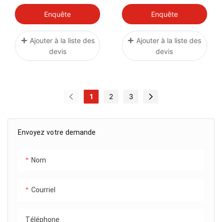
GP1800R 2015+ VXR
VXR VXS 2011+ VX
VXS YAMAHA-07
CRUISER HO 1.8L
Enquête
Enquête
GP1800
YAMAHA-04
Ajouter à la liste des
Ajouter à la liste des
devis
devis
1
2
3
Envoyez votre demande
Nom
Courriel
Téléphone