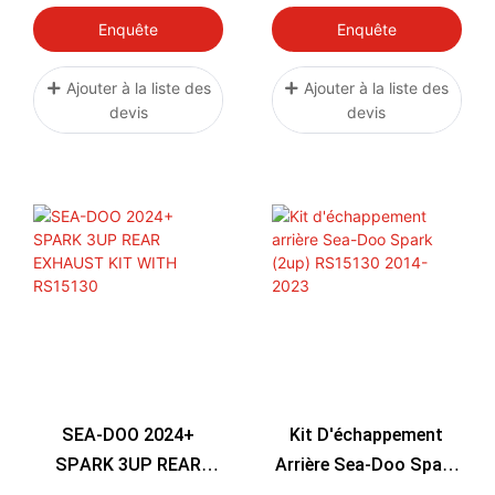
SEADOO-16
AF18 ELITE
Enquête
Enquête
Ajouter à la liste des
Ajouter à la liste des
devis
devis
SEA-DOO 2024+
Kit D'échappement
SPARK 3UP REAR
Arrière Sea-Doo Spark
EXHAUST KIT WITH
(2up) RS15130 2014-