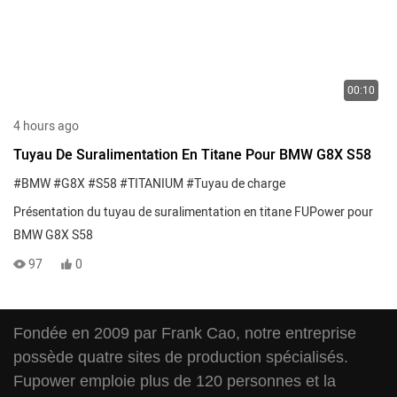
00:10
4 hours ago
Tuyau De Suralimentation En Titane Pour BMW G8X S58
#BMW
#G8X
#S58
#TITANIUM
#Tuyau de charge
Présentation du tuyau de suralimentation en titane FUPower pour
BMW G8X S58
97
0
Fondée en 2009 par Frank Cao, notre entreprise
possède quatre sites de production spécialisés.
Fupower emploie plus de 120 personnes et la