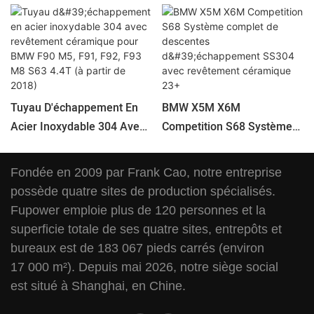
Tuyau D'échappement En
BMW X5M X6M
Acier Inoxydable 304 Avec
Competition S68 Système
Revêtement Céramique
Complet De Descentes
Pour BMW F90 M5, F91,
D'échappement SS304
Fondée en 2009 par Frank Cao, notre entreprise
F92, F93 M8 S63 ​​4.4T (à
Avec Revêtement
possède quatre sites de production spécialisés.
Partir De 2018)
Céramique 23+
Fupower emploie plus de 120 personnes et la
superficie totale de ses quatre sites, entrepôts et
bureaux est de 183 067 pieds carrés (environ
17 000 m²). Depuis mai 2026, notre siège social
est situé à Shanghai, en Chine.