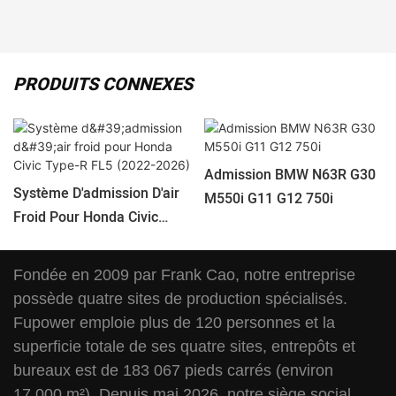
PRODUITS CONNEXES
Admission BMW N63R G30
Système D'admission D'air
M550i G11 G12 750i
Froid Pour Honda Civic
Type-R FL5 (2022-2026)
Fondée en 2009 par Frank Cao, notre entreprise
possède quatre sites de production spécialisés.
Fupower emploie plus de 120 personnes et la
superficie totale de ses quatre sites, entrepôts et
bureaux est de 183 067 pieds carrés (environ
17 000 m²). Depuis mai 2026, notre siège social