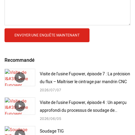
ENVOYER UNE ENQUÊTE MAINTENANT
Recommandé
Visite de l'usine Fupower, épisode 7 : La précision
du flux – Maîtriser le cintrage par mandrin CNC
2026
07
07
Visite de l'usine Fupower, épisode 4 : Un aperçu
approfondi du processus de soudage de
précision de Fupower
2026
06
05
Soudage TIG