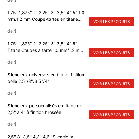
1,75" 1,875" 2" 2,25" 3" 3,5" 4" 5" 1,0
mm/1,2 mm Coupe-tartes en titane
VOIR LES PRODUITS
Finition brossée Courbure 1D - 5
de
$
pièces Courbure 45*
1,75" 1,875" 2" 2,25" 3" 3,5" 4" 5"
Titane Coupes à tarte 1,0 mm/1,2 mm
VOIR LES PRODUITS
Finition brossée 1,5D Plier 5 pièces
de
$
pour faire 45* plier-
1722565640339665
Silencieux universels en titane, finition
polie 2.5"/3"/3.5"/4"
VOIR LES PRODUITS
de
$
Silencieux personnalisés en titane de
2,5" à 4" à finition brossée
VOIR LES PRODUITS
de
$
2,5'' 3" 3,5'' 4,3" 4,6'' Silencieux