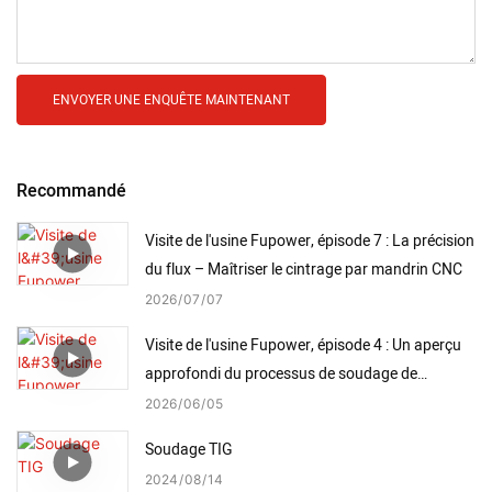
ENVOYER UNE ENQUÊTE MAINTENANT
Recommandé
Visite de l'usine Fupower, épisode 7 : La précision
du flux – Maîtriser le cintrage par mandrin CNC
2026
07
07
Visite de l'usine Fupower, épisode 4 : Un aperçu
approfondi du processus de soudage de
précision de Fupower
2026
06
05
Soudage TIG
2024
08
14