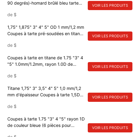
90 degrés)-homard brûlé bleu tarte
VOIR LES PRODUITS
coupe titane 1.5D rayon pré-soudé
de
$
tarte coupe coudes
1,75" 1,875" 3" 4" 5" OD 1 mm/1,2 mm
Coupes à tarte pré-soudées en titane
VOIR LES PRODUITS
Finition brute sans polissage 1,5D
de
$
Coupes à tarte en titane de 1.75 "3" 4
"5" 1.0mm/1.2mm, rayon 1.0D de
VOIR LES PRODUITS
couleur dorée (6 pièces pour courbure
de
$
90*)
Titane 1,75" 3" 3,5" 4" 5" 1,0 mm/1,2
mm d'épaisseur Coupes à tarte 1,5D
VOIR LES PRODUITS
Rayon de couleur bleue (6 pièces pour
de
$
courbure 90*)
Coupes à tarte 1.75 "3" 4 "5" rayon 1D
de couleur bleue (6 pièces pour
VOIR LES PRODUITS
courbure 90*) titane 1.0mm/1.2mm
de
$