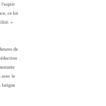
l'esprit
ce, ce kit
lité. »
heures de
réduction
onstante
 avec le
a fatigue