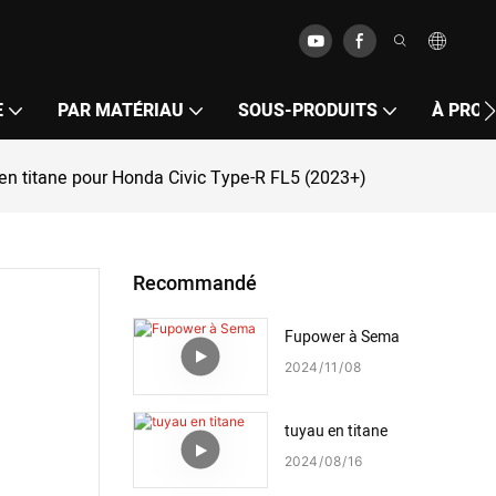
E
PAR MATÉRIAU
SOUS-PRODUITS
À PROP
 en titane pour Honda Civic Type-R FL5 (2023+)
Recommandé
Fupower à Sema
2024
11
08
tuyau en titane
2024
08
16