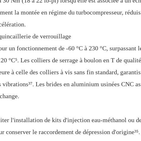
à 30 Nm (18 à 22 lb-pi) lorsqu'elle est associée à un éc
lement la montée en régime du turbocompresseur, réduis
célération.
quincaillerie de verrouillage
our un fonctionnement de -60 °C à 230 °C, surpassant l
20 °C⁵. Les colliers de serrage à boulon en T de qualit
eure à celle des colliers à vis sans fin standard, garanti
es vibrations³⁷. Les brides en aluminium usinées CNC as
echange.
iter l'installation de kits d'injection eau-méthanol ou d
ur conserver le raccordement de dépression d'origine³⁵.