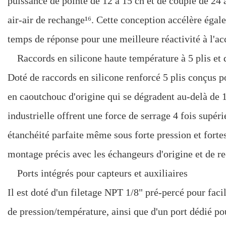
puissance de pointe de 12 à 15 ch et de couple de 24 
air-air de rechange¹⁶. Cette conception accélère éga
temps de réponse pour une meilleure réactivité à l'ac
Raccords en silicone haute température à 5 plis et 
Doté de raccords en silicone renforcé 5 plis conçus p
en caoutchouc d'origine qui se dégradent au-delà de 1
industrielle offrent une force de serrage 4 fois supéri
étanchéité parfaite même sous forte pression et fort
montage précis avec les échangeurs d'origine et de r
Ports intégrés pour capteurs et auxiliaires
Il est doté d'un filetage NPT 1/8" pré-percé pour facil
de pression/température, ainsi que d'un port dédié po