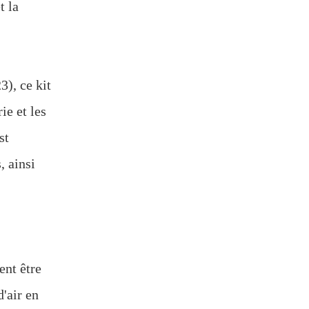
t la
), ce kit
ie et les
st
, ainsi
ent être
'air en