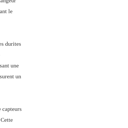
hangeur
ant le
es durites
é
ssant une
surent un
e capteurs
 Cette