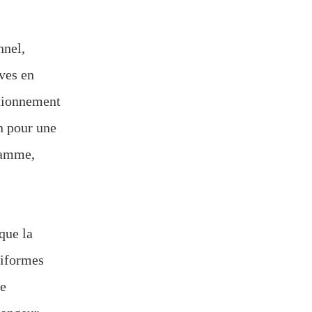
nnel,
ives en
ctionnement
on pour une
 gamme,
que la
niformes
de