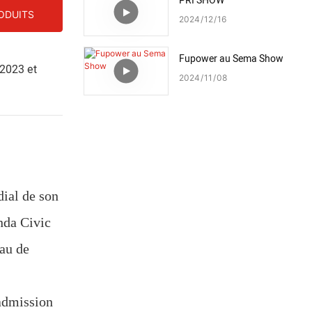
PRI SHOW
RODUITS
2024
12
16
Fupower au Sema Show
(2023 et
2024
11
08
ial de son
nda Civic
au de
'admission