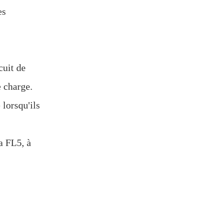
es
cuit de
e charge.
 lorsqu'ils
a FL5, à