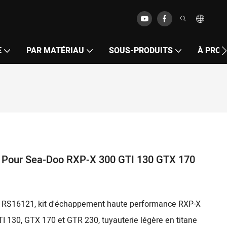
E
PAR MATÉRIAU
SOUS-PRODUITS
À PROP
e
e Pour Sea-Doo RXP-X 300 GTI 130 GTX 170
re RS16121, kit d'échappement haute performance RXP-X
I 130, GTX 170 et GTR 230, tuyauterie légère en titane