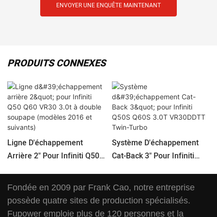
ENVOYER UNE ENQUÊTE MAINTENANT
PRODUITS CONNEXES
Ligne D'échappement
Système D'échappement
Arrière 2" Pour Infiniti Q50
Cat-Back 3" Pour Infiniti
Q60 VR30 3.0t À Double
Q50S Q60S 3.0T VR30DDTT
Soupape (modèles 2016 Et
Twin-Turbo
Fondée en 2009 par Frank Cao, notre entreprise
Suivants)
possède quatre sites de production spécialisés.
Fupower emploie plus de 120 personnes et la