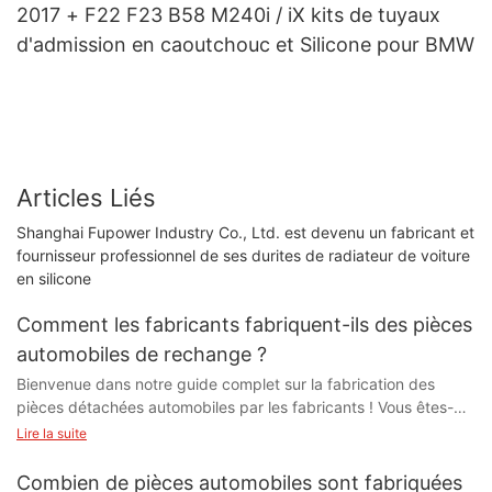
2017 + F22 F23 B58 M240i / iX kits de tuyaux
d'admission en caoutchouc et Silicone pour BMW
Articles Liés
Shanghai Fupower Industry Co., Ltd. est devenu un fabricant et
fournisseur professionnel de ses durites de radiateur de voiture
en silicone
Comment les fabricants fabriquent-ils des pièces
automobiles de rechange ?
Bienvenue dans notre guide complet sur la fabrication des
pièces détachées automobiles par les fabricants ! Vous êtes-
vous déjà demandé comment sont fabriqués ces systèmes
Lire la suite
d'échappement performants, ces jantes sur mesure et ces
suspensions améliorées ? Dans cet article, nous vous
Combien de pièces automobiles sont fabriquées