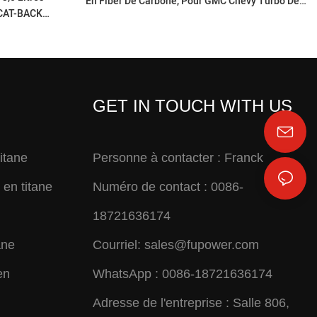
En Fiber De Carbone, Pour GMC Chevy Turbo De
CAT-BACK
6.6 Litres
DABLE
GET IN TOUCH WITH US
titane
Personne à contacter : Franck
en titane
Numéro de contact : 0086-
18721636174
ane
Courriel:
sales@fupower.com
en
WhatsApp : 0086-18721636174
Adresse de l'entreprise : Salle 806,