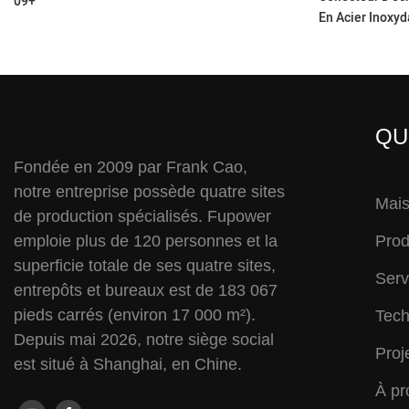
09+
En Acier Inoxy
Silencieux Pou
QU
Fondée en 2009 par Frank Cao,
notre entreprise possède quatre sites
Mai
de production spécialisés. Fupower
emploie plus de 120 personnes et la
Prod
superficie totale de ses quatre sites,
Serv
entrepôts et bureaux est de 183 067
pieds carrés (environ 17 000 m²).
Tech
Depuis mai 2026, notre siège social
Proj
est situé à Shanghai, en Chine.
À pr