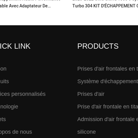
dable Avec Adaptateur De
Turbo 304 KIT D'ÉCHAPPEMENT 
r Can-Am Outlander Renegade G2
PERFORMANCE EN ACIER INOXY
ICK LINK
PRODUCTS
son
Prises d'air frontales en 
uits
Système d'échappement 
ices personnalisés
Prises d'air
nologie
Prise d'air frontale en tit
ets
Admission d'air frontale 
opos de nous
silicone