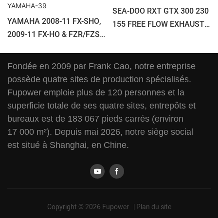
SEA-DOO RXT GTX 300 230
YAMAHA 2008-11 FX-SHO,
155 FREE FLOW EXHAUST
2009-11 FX-HO & FZR/FZS
KIT SEADOO-17
FREE FLOW EXHAUST KIT
YAMAHA-39
Fondée en 2009 par Frank Cao, notre entreprise
possède quatre sites de production spécialisés.
Fupower emploie plus de 120 personnes et la
superficie totale de ses quatre sites, entrepôts et
bureaux est de 183 067 pieds carrés (environ
17 000 m²). Depuis mai 2026, notre siège social
est situé à Shanghai, en Chine.
Copyright © 2026 Fupower |
Plan du site