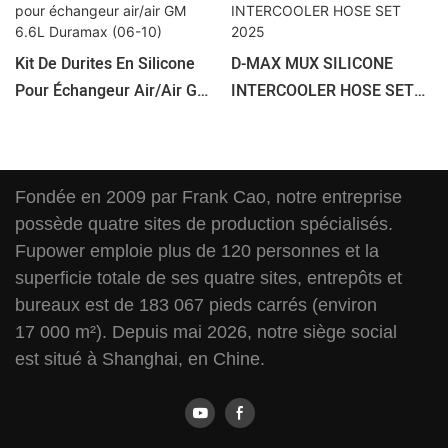
Kit De Durites En Silicone
D-MAX MUX SILICONE
Pour Échangeur Air/air GM
INTERCOOLER HOSE SET
6.6L Duramax (06-10)
2025
Fondée en 2009 par Frank Cao, notre entreprise
possède quatre sites de production spécialisés.
Fupower emploie plus de 120 personnes et la
superficie totale de ses quatre sites, entrepôts et
bureaux est de 183 067 pieds carrés (environ
17 000 m²). Depuis mai 2026, notre siège social
est situé à Shanghai, en Chine.