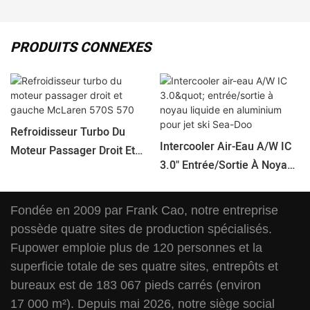
PRODUITS CONNEXES
Refroidisseur Turbo Du
Intercooler Air-Eau A/W IC
Moteur Passager Droit Et
3.0" Entrée/sortie À Noyau
Gauche McLaren 570S 570
Liquide En Aluminium Pour
Jet Ski Sea-Doo
Fondée en 2009 par Frank Cao, notre entreprise
possède quatre sites de production spécialisés.
Fupower emploie plus de 120 personnes et la
superficie totale de ses quatre sites, entrepôts et
bureaux est de 183 067 pieds carrés (environ
17 000 m²). Depuis mai 2026, notre siège social