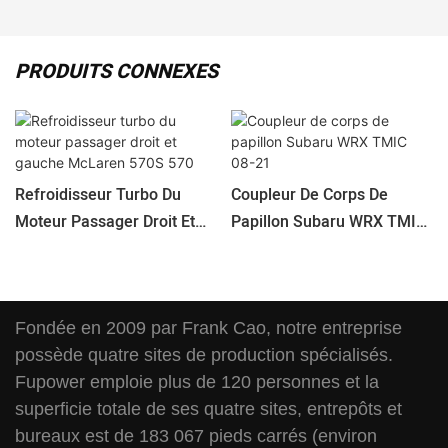
PRODUITS CONNEXES
Refroidisseur Turbo Du
Coupleur De Corps De
Moteur Passager Droit Et
Papillon Subaru WRX TMIC
Gauche McLaren 570S 570
08-21
Fondée en 2009 par Frank Cao, notre entreprise
possède quatre sites de production spécialisés.
Fupower emploie plus de 120 personnes et la
superficie totale de ses quatre sites, entrepôts et
bureaux est de 183 067 pieds carrés (environ