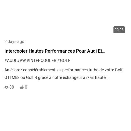
00:08
2 days ago
Intercooler Hautes Performances Pour Audi Et
Volkswagen Golf GTI Mk8 Et Golf R
#AUDI
#VW
#INTERCOOLER
#GOLF
Améliorez considérablement les performances turbo de votre Golf
GTI Mk8 ou Golf R grâce à notre échangeur air/air haute
performance à plaques, conçu pour la compétition. Facile à
88
0
installer, il remplace parfaitement l'échangeur d'origine, éliminant le
temps de réponse thermique et garantissant une puissance
constante et optimale au quotidien, sur route comme sur circuit.