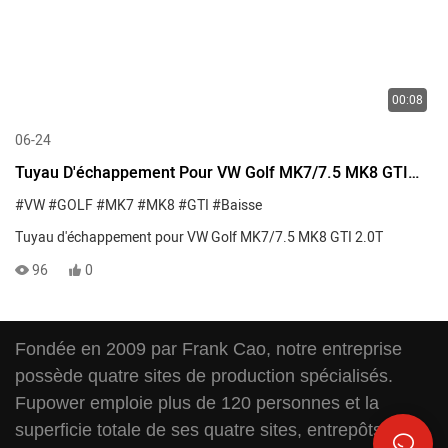
00:08
06-24
Tuyau D'échappement Pour VW Golf MK7/7.5 MK8 GTI
2.0T
#VW
#GOLF
#MK7
#MK8
#GTI
#Baisse
Tuyau d'échappement pour VW Golf MK7/7.5 MK8 GTI 2.0T
96
0
Fondée en 2009 par Frank Cao, notre entreprise
possède quatre sites de production spécialisés.
Fupower emploie plus de 120 personnes et la
superficie totale de ses quatre sites, entrepôts et