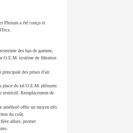
er Plenum a été conçu et
4Tecs.
e restreinte des bas de gamme,
r O.E.M. système de filtration
 principale des prises d'air.
 la place du kit O.E.M. plénums
ir restrictif. Remplacement de
tre amélioré offre un moyen très
tion du coût.
fière allure, permet
utes.