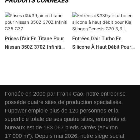
PRODUITS CONNEXES
Prises D'air En Titane Pour
Entrées D'air Turbo En
Nissan 350Z 370Z Infiniti
Silicone À Haut Débit Pour
G35 G37
Kia Stinger/Genesis G70 3,3
L
Fondée en 2009 par Frank Cao, notre entreprise
possède quatre sites de production spécialisés.
Fupower emploie plus de 120 personnes et la
superficie totale de ses quatre sites, entrepôts et
bureaux est de 183 067 pieds carrés (environ
17 000 m²). Depuis mai 2026, notre siège social