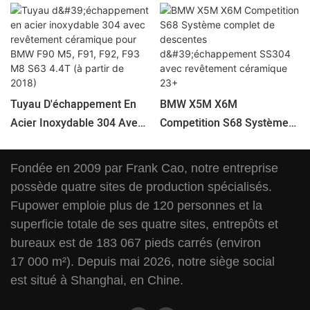
Tuyau D'échappement En
BMW X5M X6M
Acier Inoxydable 304 Avec
Competition S68 Système
Revêtement Céramique
Complet De Descentes
Pour BMW F90 M5, F91,
D'échappement SS304
Fondée en 2009 par Frank Cao, notre entreprise
F92, F93 M8 S63 ​​4.4T (à
Avec Revêtement
possède quatre sites de production spécialisés.
Partir De 2018)
Céramique 23+
Fupower emploie plus de 120 personnes et la
superficie totale de ses quatre sites, entrepôts et
bureaux est de 183 067 pieds carrés (environ
17 000 m²). Depuis mai 2026, notre siège social
est situé à Shanghai, en Chine.