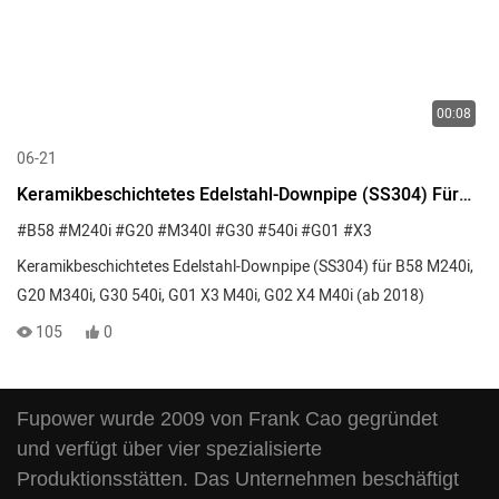
00:08
06-21
Keramikbeschichtetes Edelstahl-Downpipe (SS304) Für
B58 M240i, G20 M340i, G30 540i, G01 X3 M40i, G02 X4
#B58
#M240i
#G20
#M340I
#G30
#540i
#G01
#X3
M40i (ab 2018)
Keramikbeschichtetes Edelstahl-Downpipe (SS304) für B58 M240i,
G20 M340i, G30 540i, G01 X3 M40i, G02 X4 M40i (ab 2018)
105
0
Fupower wurde 2009 von Frank Cao gegründet
und verfügt über vier spezialisierte
Produktionsstätten. Das Unternehmen beschäftigt