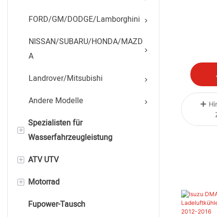
FORD/GM/DODGE/Lamborghini
NISSAN/SUBARU/HONDA/MAZD
A
Landrover/Mitsubishi
Andere Modelle
Hi
Spezialisten für
+
Wasserfahrzeugleistung
+
ATV UTV
Seadoo
+
Motorrad
Yamaha
YAMAHA,CANAM,POLARIS,CFMO
TO
Fupower-Tausch
Kawasaki
HONDA BMW KAWASAKI KTM