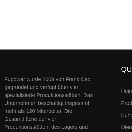
QU
Fupower wurde 2009 von Frank Cao
gegründet und verfügt über vier
Hei
spezialisierte Produktionsstätten. Das
Unternehmen beschäftigt insgesamt
Prod
mehr als 120 Mitarbeiter. Die
Kund
Gesamtfläche der vier
Produktionsstätten, des Lagers und
Dien