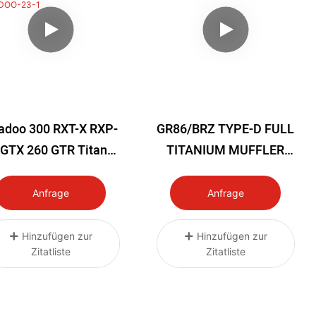
adoo 300 RXT-X RXP-
GR86/BRZ TYPE-D FULL
 GTX 260 GTR Titan-
TITANIUM MUFFLER
mpressorrohr 300 PS
KIT 22+
TiAL Blow-Off-Kit
Anfrage
Anfrage
SEADOO-23-1
Hinzufügen zur
Hinzufügen zur
Zitatliste
Zitatliste