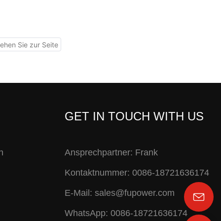
GET IN TOUCH WITH US
n
Ansprechpartner: Frank
Kontaktnummer: 0086-18721636174
E-Mail:
sales@fupower.com
WhatsApp: 0086-18721636174