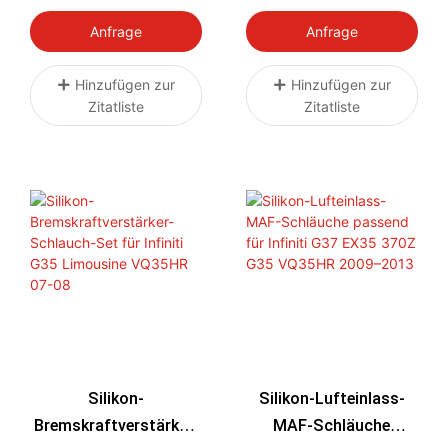
Z33 Silikon-
Für Nissan 350Z
Kühlerschlauch-Set
Infiniti G35 VQ35HR
Anfrage
Anfrage
VQ35HR
PCV-Schlauch-Set
Hinzufügen zur
Hinzufügen zur
Zitatliste
Zitatliste
Silikon-
Silikon-Lufteinlass-
Bremskraftverstärker-
MAF-Schläuche