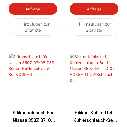
Ladeschlauch-Set Für
Für Nissan 350Z
Mazda Miata MX5, Alle
VQ35HR Z33 07-08
Anfrage
Anfrage
NA NB NC-Modelle
Hinzufügen zur
Hinzufügen zur
Zitatliste
Zitatliste
Silikonschlauch Für
Silikon-Kühlmittel-
Nissan 350Z 07–08
Kühlerschlauch-Set