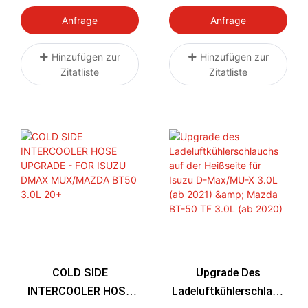
SET 2025
INTERCOOLER HOSE
SET
Anfrage
Anfrage
Hinzufügen zur
Hinzufügen zur
Zitatliste
Zitatliste
COLD SIDE
Upgrade Des
INTERCOOLER HOSE
Ladeluftkühlerschlauc