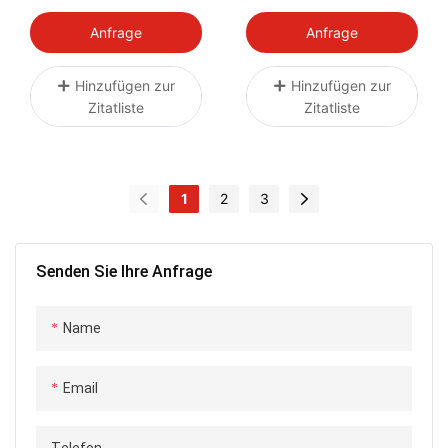
Schlauch-Set Für
Passend Für Infiniti
Infiniti G35 Limousine
G37 EX35 370Z G35
Anfrage
Anfrage
VQ35HR 07-08
VQ35HR 2009–2013
Hinzufügen zur
Hinzufügen zur
Zitatliste
Zitatliste
1
2
3
Senden Sie Ihre Anfrage
Name
Email