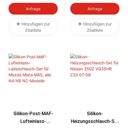
UPGRADE - FOR ISUZU
Hs Auf Der Heißseite
DMAX MUX/MAZDA
Für Isuzu D-Max/MU-X
Anfrage
Anfrage
BT50 3.0L 20+
3.0L (ab 2021) &
Mazda BT-50 TF 3.0L
Hinzufügen zur
Hinzufügen zur
Zitatliste
Zitatliste
(ab 2020)
Silikon-Post-MAF-
Silikon-
Lufteinlass-
Heizungsschlauch-Set