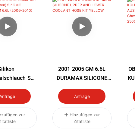
Silikon-
2001-2005 GM 6.6L
OB
elschlauch-Set
DURAMAX SILICONE
KÜ
nd Unten) Für
UPPER AND LOWER
H-
vrolet GM 6.6L
COOLANT HOSE KIT
Anfrage
Anfrage
006–2010)
YELLOW
GM
nzufügen zur
Hinzufügen zur
Zitatliste
Zitatliste