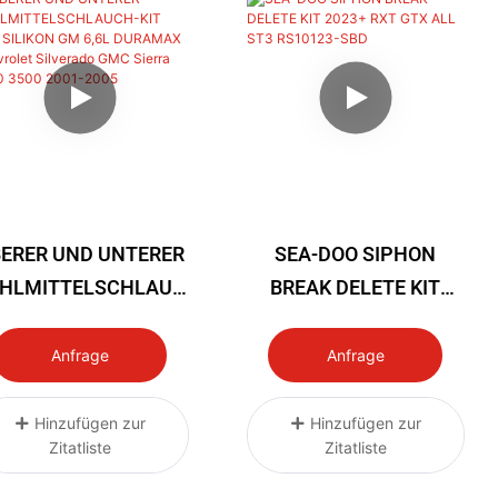
ERER UND UNTERER
SEA-DOO SIPHON
HLMITTELSCHLAUC
BREAK DELETE KIT
KIT AUS SILIKON GM
2023+ RXT GTX ALL
6,6L DURAMAX
ST3 RS10123-SBD
Anfrage
Anfrage
Chevrolet Silverado
C Sierra 2500 3500
Hinzufügen zur
Hinzufügen zur
Zitatliste
Zitatliste
2001-2005