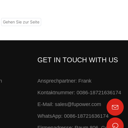
GET IN TOUCH WITH US
n
Ansprechpartner: Frank
Kontaktnummer: 0086-18721636174
E-Mail:
sales@fupower.com
WhatsApp: 0086-18721636174
Firmenadresse: Raum 806, Gebäude