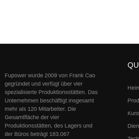
QU
Fupower wurde 2009 von Frank Cao
gegründet und verfügt über vier
Hei
spezialisierte Produktionsstätten. Das
Unternehmen beschäftigt insgesamt
Prod
mehr als 120 Mitarbeiter. Die
Kund
Gesamtfläche der vier
Produktionsstätten, des Lagers und
Dien
der Büros beträgt 183.067
Tech