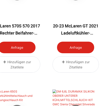
Laren 570S 570 2017
20-23 McLaren GT 2021
Rechter Beifahrer-
Ladeluftkühler-
Motor-Turbo-
Ansaugschlauch, Links
adeluftkühler 15-20
Und Rechts
Anfrage
Anfrage
Hinzufügen zur
Hinzufügen zur
Zitatliste
Zitatliste