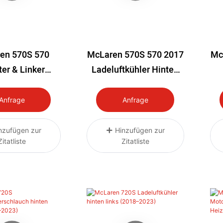
en 570S 570
McLaren 570S 570 2017
Mc
er & Linker
Ladeluftkühler Hinten
ermotor-Turbo-
Links (Fahrerseite) 15-
luftkühler
19
L
Anfrage
Anfrage
nzufügen zur
Hinzufügen zur
Zitatliste
Zitatliste