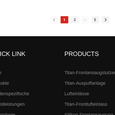
...
1
2
5
ICK LINK
PRODUCTS
m
Titan-Frontansaugstutze
ukte
Titan-Auspuffanlage
enspezifische
Lufteinlässe
stleistungen
Titan-Frontlufteinlass
nologie
Silikon-Frontansaugung