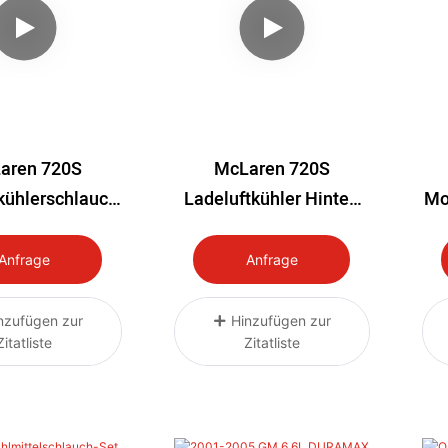
aren 720S
McLaren 720S
kühlerschlauch
Ladeluftkühler Hinten
Mo
Rechts (2018–
Links (2018–2023)
2023)
H
Anfrage
Anfrage
nzufügen zur
Hinzufügen zur
Zitatliste
Zitatliste