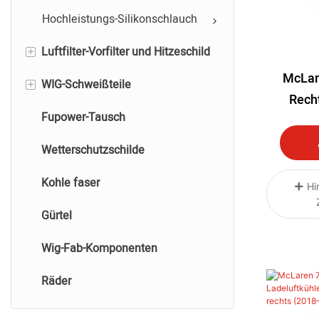
Hochleistungs-Silikonschlauch
+
Luftfilter-Vorfilter und Hitzeschild
McLar
+
WIG-Schweißteile
Luftfilter und Vorfilter
Recht
Fupower-Tausch
Wärmedecke
WIG-Titan-Schweißteile
Beifahr
Lade
Wetterschutzschilde
WIG-Edelstahlschweißen
Kohle faser
WIG-Aluminiumschweißen
Hi
Gürtel
WIG-Kohlenstofffaserschweißen
Wig-Fab-Komponenten
Räder