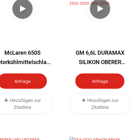
McLaren 650S
GM 6,6L DURAMAX
torkühlmittelschlauc
SILIKON OBERER
H Und
UNTERER
eizungsschlauch Kit
KÜHLMITTELSCHLAUC
Anfrage
Anfrage
H-KIT GMC Sierra
Chevrolet Silverado
Hinzufügen zur
Hinzufügen zur
Zitatliste
Zitatliste
2500 3500 2011-2016