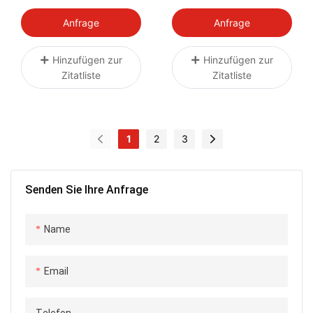
Catback Ab Baujahr
Keramikbeschichtetes
2009
SS304 Testrohr
Anfrage
Anfrage
Hinzufügen zur
Hinzufügen zur
Zitatliste
Zitatliste
1
2
3
Senden Sie Ihre Anfrage
Name
Email