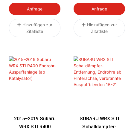
Infiniti Q50S Q60S
Abgasanlage (ab
3.0T VR30DDTT Twin-
Katalysator) Ab 2016
Anfrage
Anfrage
Turbo
Hinzufügen zur
Hinzufügen zur
Zitatliste
Zitatliste
2015–2019 Subaru
SUBARU WRX STI
WRX STI R400
Schalldämpfer-