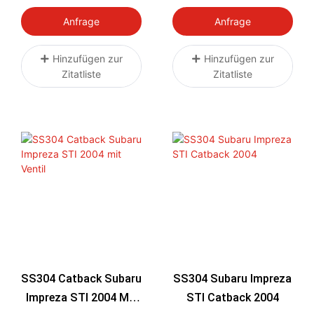
Endrohr-
Entfernung, Endrohre
Auspuffanlage (ab
Ab Hinterachse,
Anfrage
Anfrage
Katalysator)
Verbrannte
Auspuffblenden 15-21
Hinzufügen zur
Hinzufügen zur
Zitatliste
Zitatliste
SS304 Catback Subaru
SS304 Subaru Impreza
Impreza STI 2004 Mit
STI Catback 2004