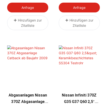
VQ37VHR High Flow
Resonator Downpipe
Anfrage
Anfrage
Hinzufügen zur
Hinzufügen zur
Zitatliste
Zitatliste
Abgasanlagen Nissan
Nissan Infiniti 370Z
370Z Abgasanlage
G35 G37 Q60 2,5"