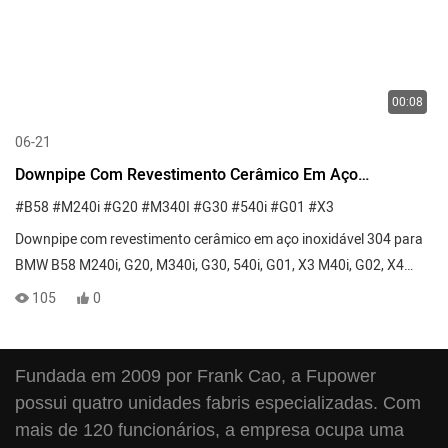
00:08
06-21
Downpipe Com Revestimento Cerâmico Em Aço
Inoxidável 304 Para BMW B58 M240i, G20, M340i, G30,
#B58
#M240i
#G20
#M340I
#G30
#540i
#G01
#X3
540i, G01, X3 M40i, G02, X4 M40i (2018 Em Diante).
Downpipe com revestimento cerâmico em aço inoxidável 304 para
BMW B58 M240i, G20, M340i, G30, 540i, G01, X3 M40i, G02, X4
M40i (2018 em diante).
105
0
Fundada em 2009 por Frank Cao, a Fupower
possui quatro unidades fabris especializadas. Com
mais de 120 funcionários, a empresa ocupa uma