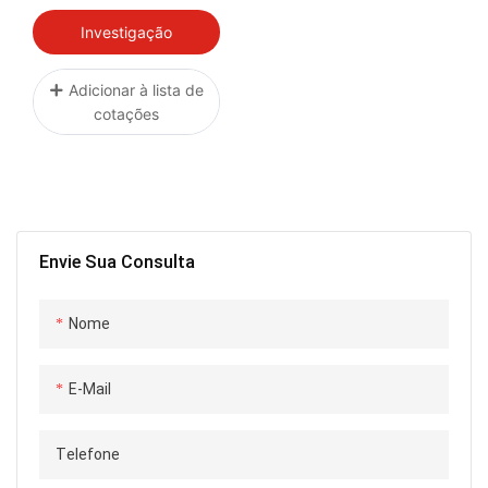
310 / 300 / 260 / 250,
Dutos De Filtro De
Investigação
Potência - 16
Adicionar à lista de
cotações
Envie Sua Consulta
Nome
E-Mail
Telefone