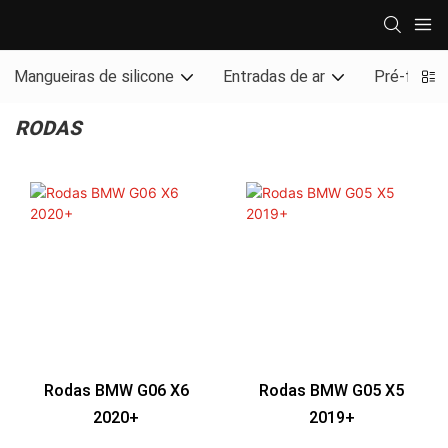
Mangueiras de silicone
Entradas de ar
Pré-filtro 
RODAS
Rodas BMW G06 X6
Rodas BMW G05 X5
2020+
2019+