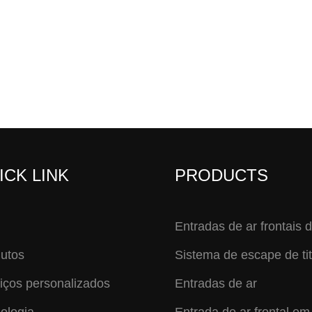
ICK LINK
PRODUCTS
Entradas de ar frontais d
utos
Sistema de escape de ti
iços personalizados
Entradas de ar