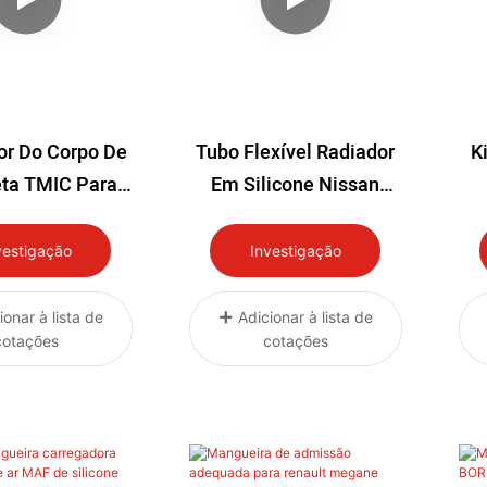
or Do Corpo De
Tubo Flexível Radiador
K
eta TMIC Para
Em Silicone Nissan
u WRX 08-21
Patrol Y60 GQ 2.8L
Re
RD28T Turbo Diesel
Ro
vestigação
Investigação
1994-1997
ionar à lista de
Adicionar à lista de
cotações
cotações