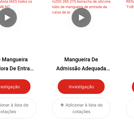
e Mangueira
Mangueira De
ora De Entrada
Admissão Adequada
AF De Silicone
Para Renault Megane
zda Miata MX5
Rs250 265 275 Borracha
vestigação
Investigação
Os Modelos NA
De Silicone Tubo De
RE
NB NC
Mangueira De Entrada
ionar à lista de
Adicionar à lista de
cotações
cotações
Da Caixa De Ar
EN