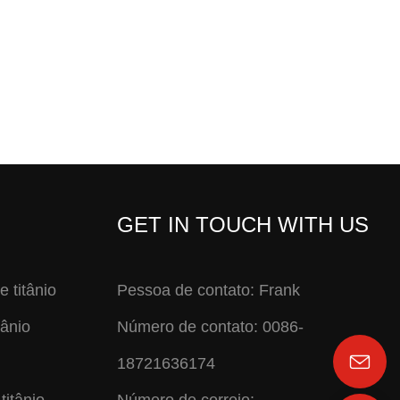
GET IN TOUCH WITH US
e titânio
Pessoa de contato: Frank
tânio
Número de contato: 0086-
18721636174