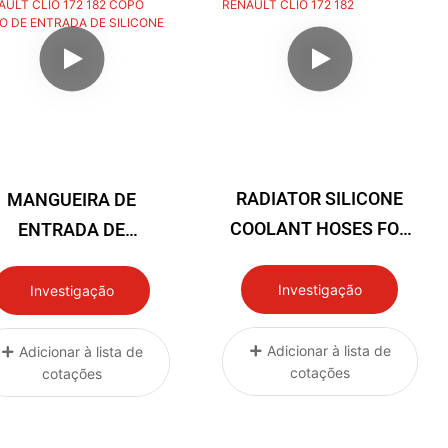
RADIATOR SILICONE
MANGUEIRA DE
COOLANT HOSES FOR
ENTRADA DE
PHASE 2 RENAULT CLIO
BORRACHA DE
172 182
INDUÇÃO PARA
Investigação
Investigação
NAULT CLIO 172 182
COPO TUBO DE
Adicionar à lista de
Adicionar à lista de
cotações
cotações
TRADA DE SILICONE