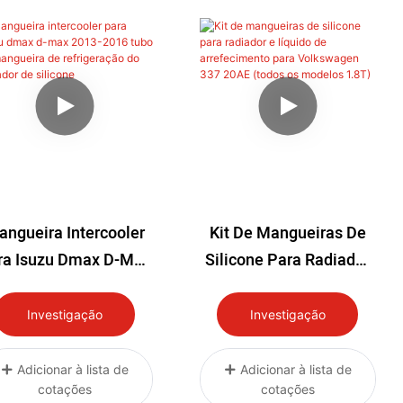
ngueira Intercooler
Kit De Mangueiras De
ra Isuzu Dmax D-Max
Silicone Para Radiador
2013-2016 Tubo De
E Líquido De
Mangueira De
Arrefecimento Para
Investigação
Investigação
Refrigeração Do
Volkswagen 337 20AE
adiador De Silicone
(todos Os Modelos
Adicionar à lista de
Adicionar à lista de
cotações
cotações
1.8T)