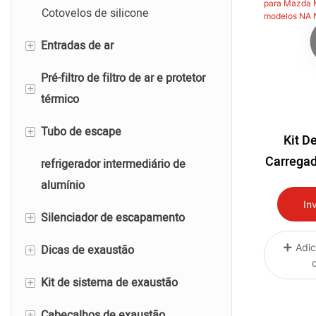
Cotovelos de silicone
+
Entradas de ar
Pré-filtro de filtro de ar e protetor
Tubo de admissão de titânio
+
térmico
Tubo de admissão de ar de
+
Tubo de escape
alumínio
Filtros de ar de desempenho
Kit D
Carregad
refrigerador intermediário de
entrada de ar de fibra de
Escudo térmico de exaustão
Tubo de escape de titânio
De Ar M
alumínio
carbono
Cobertor térmico de exaustão
Tubo de escape de aço
Para Ma
In
+
Silenciador de escapamento
inoxidável
Todos 
Adic
+
Dicas de exaustão
Tubo de escape de alumínio
Silenciador de escape de titânio
+
Kit de sistema de exaustão
Silenciador de exaustão de aço
Pontas de escape de titânio
inoxidável
+
Cabeçalhos de exaustão
Pontas de exaustão de aço
Sistema de exaustão de titânio