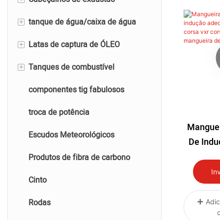
inoxidável
+
tanque de água/caixa de água
Sistema de exaustão de aço
Cabeçalhos de exaustão de
Pontas de exaustão de alumínio
inoxidável
titânio
+
Latas de captura de ÓLEO
Tanque de água de alumínio
Cabeçalhos de exaustão de aço
+
Tanques de combustível
Caixa d'água de titânio
Latas de captura de alumínio
inoxidável
componentes tig fabulosos
Latas de captura de titânio
Tanques de combustível de
Cabeçalhos de exaustão de
alumínio
alumínio
troca de potência
Manguei
Tanques de combustível de
Escudos Meteorológicos
De Ind
titânio
Para Vau
Produtos de fibra de carbono
Corsa D 
In
Cinto
Manguei
De
Rodas
Adic