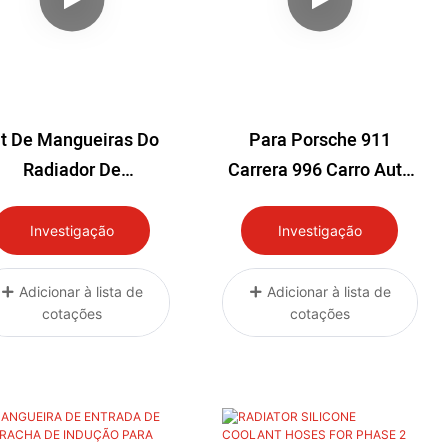
it De Mangueiras Do
Para Porsche 911
Radiador De
Carrera 996 Carro Auto
frigeração Para Land
Peças De Corrida
ver Discovery 2 TD5
Refrigerante Indução
Investigação
Investigação
Silicone Radiador
Aquecedor Impulso
Adicionar à lista de
Adicionar à lista de
cotações
cotações
Mangueira Tubo