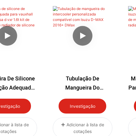
ra De Silicone
Tubulação De
Ma
ução Adequada
Mangueira Do
Pa
xhall Corsa Vxr
Intercooler
Vxr 1.6t Kit De
Personalizada
vestigação
Investigação
ra De Radiador
Compatível Com Isuzu
 Silicone
D-MAX 2016+ DMax
R
ionar à lista de
Adicionar à lista de
cotações
cotações