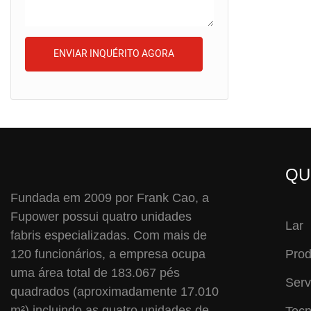
ENVIAR INQUÉRITO AGORA
QU
Fundada em 2009 por Frank Cao, a
Fupower possui quatro unidades
Lar
fabris especializadas. Com mais de
120 funcionários, a empresa ocupa
Prod
uma área total de 183.067 pés
Serv
quadrados (aproximadamente 17.010
m²) incluindo as quatro unidades de