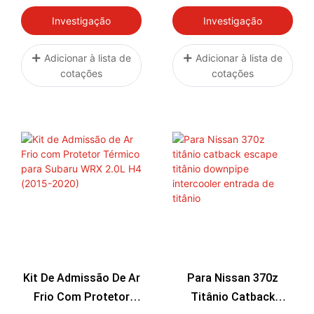
Honda Civic Type-R
350Z 370Z Infiniti G35
2022-2026
G37
Investigação
Investigação
Adicionar à lista de
Adicionar à lista de
cotações
cotações
Kit De Admissão De Ar
Para Nissan 370z
Frio Com Protetor
Titânio Catback