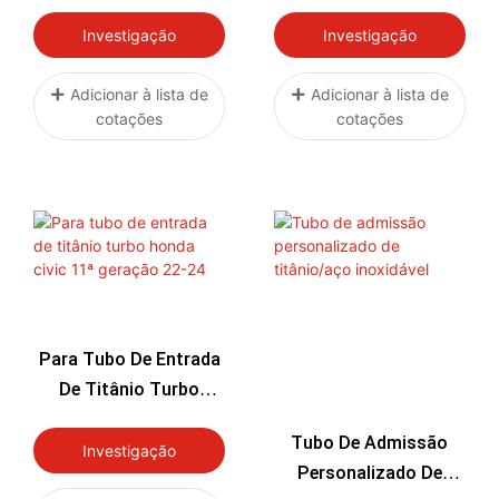
G37 Com Intercooler
De Titânio Catback
Para Nissan 370z G35
Investigação
Investigação
Adicionar à lista de
Adicionar à lista de
cotações
cotações
Para Tubo De Entrada
De Titânio Turbo
Honda Civic 11ª
Tubo De Admissão
Geração 22-24
Investigação
Personalizado De