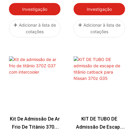
Térmico Para Subaru
Escape Titânio
WRX 2.0L H4 (2015-
Downpipe Intercooler
Investigação
Investigação
2020)
Entrada De Titânio
Adicionar à lista de
Adicionar à lista de
cotações
cotações
Kit De Admissão De Ar
KIT DE TUBO DE
Frio De Titânio 370Z
Admissão De Escape