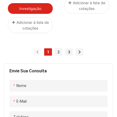
Intercooler Em Titânio
Adicionar à lista de
Para Honda Civic
cotações
Investigação
Type-R FL5 (2023+)
Adicionar à lista de
cotações
1
2
3
Envie Sua Consulta
Nome
E-Mail