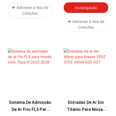
2.0 2.5L EJ20 EJ25
2004-2007 Com Filtro
Adicionar à lista de
Investigação
cotações
De Alto Fluxo Em
Alumínio
Adicionar à lista de
cotações
Sistema De Admissão
Entradas De Ar Em
De Ar Frio FL5 Para
Titânio Para Nissan