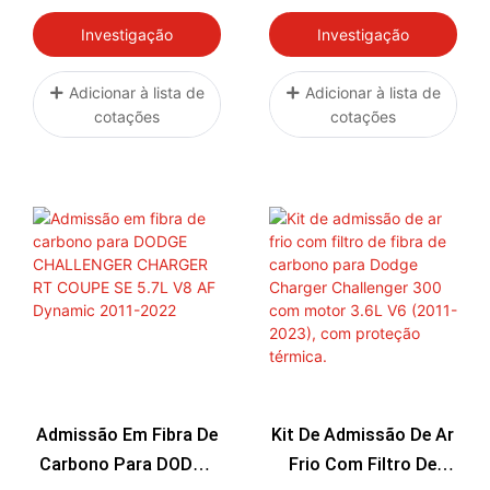
F350 F250 F450 F550
F350, F250, F450, F550
F600 Com Motor 6.7L
E F600 Com Motor
Investigação
Investigação
Powerstroke (códigos:
6.7L Powerstroke
HC3Z6C646A,
Adicionar à lista de
Adicionar à lista de
cotações
cotações
HC3Z6C646B,
HC3Z6C646C,
HC3Z6C646D)
Admissão Em Fibra De
Kit De Admissão De Ar
Carbono Para DODGE
Frio Com Filtro De