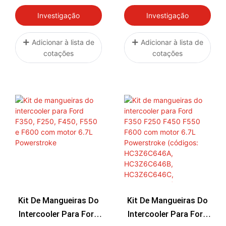
Intercooler CAC Para
Motor GM 6.6L
Motor GM 6.6L
Duramax 2011
Investigação
Investigação
Duramax (2006-2010)
Adicionar à lista de
Adicionar à lista de
cotações
cotações
Kit De Mangueiras Do
Kit De Mangueiras Do
Intercooler Para Ford
Intercooler Para Ford