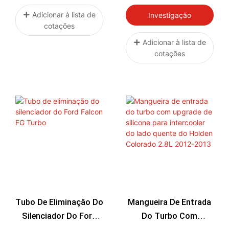
Mangueira Do Líquido
De Arrefecimento Para
Adicionar à lista de
Investigação
cotações
Ford 6.7L Powerstroke
2011-2026 F-250 F-350
Adicionar à lista de
cotações
F-450 - Reforçado
Com Silicone - Encaixe
Direto - Atualização
OEM
Tubo De Eliminação Do
Mangueira De Entrada
Silenciador Do Ford
Do Turbo Com