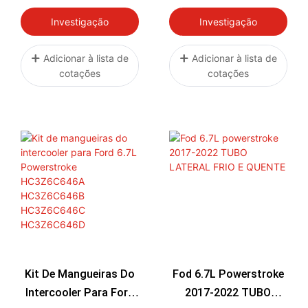
CHALLENGER
Fibra De Carbono Para
CHARGER RT COUPE
Dodge Charger
Investigação
Investigação
SE 5.7L V8 AF Dynamic
Challenger 300 Com
2011-2022
Motor 3.6L V6 (2011-
Adicionar à lista de
Adicionar à lista de
cotações
cotações
2023), Com Proteção
Térmica.
Kit De Mangueiras Do
Fod 6.7L Powerstroke
Intercooler Para Ford
2017-2022 TUBO