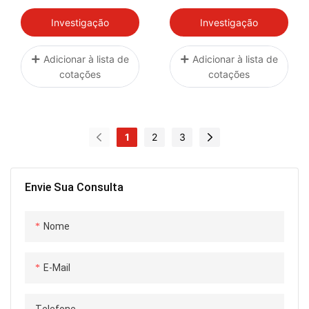
6.7L Powerstroke
LATERAL FRIO E
HC3Z6C646A
QUENTE
Investigação
Investigação
HC3Z6C646B
HC3Z6C646C
Adicionar à lista de
Adicionar à lista de
cotações
cotações
HC3Z6C646D
1
2
3
Envie Sua Consulta
Nome
E-Mail