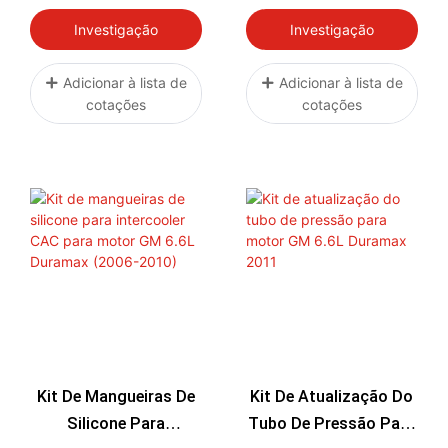
Falcon FG Turbo
Upgrade De Silicone
Para Intercooler Do
Investigação
Investigação
Lado Quente Do
Holden Colorado 2.8L
Adicionar à lista de
Adicionar à lista de
cotações
cotações
2012-2013
Kit De Mangueiras De
Kit De Atualização Do
Silicone Para
Tubo De Pressão Para