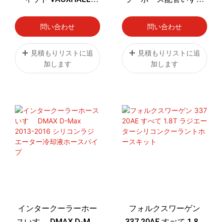
CORSA VXR Corsa D
D-MAX 2016+ DMax に
VXR 1.6T シリコン冷却
適合
問い合わせ
問い合わせ
ラジエーターホースキ
ット
見積もりリストに追
見積もりリストに追
加します
加します
インタークーラーホー
フォルクスワーゲン
スいすゞ DMAX D-Max
337 20AE すべて 1.8T