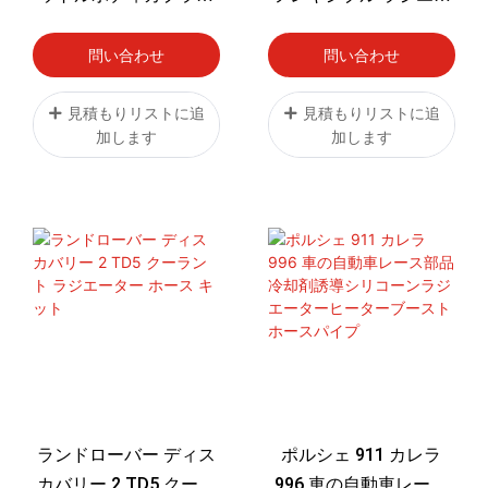
08-21
ター 日産 パトロール
Y60 GQ 2.8L RD28T タ
問い合わせ
問い合わせ
ーボ ディーゼル 1994-
1997
見積もりリストに追
見積もりリストに追
加します
加します
ランドローバー ディス
ポルシェ 911 カレラ
カバリー 2 TD5 クーラ
996 車の自動車レース