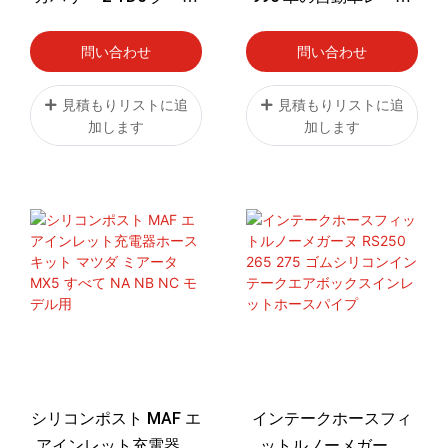
ント ラジエーター ホー
部品冷却剤誘導シリコ
ス キット
ーンラジエーターヒー
問い合わせ
問い合わせ
ターブーストホースパ
イプ
見積もりリストに追
見積もりリストに追
加します
加します
シリコンポスト MAF エ
インテークホースフィ
アインレット充電器ホ
ットルノーメガーヌ