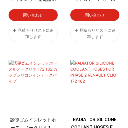
ースキット マツダ ミア
RS250 265 275 ゴムシ
ータ MX5 すべて NA NB
リコンインテークエア
問い合わせ
問い合わせ
NC モデル用
ボックスインレットホ
ースパイプ
見積もりリストに追
見積もりリストに追
加します
加します
RADIATOR SILICONE
誘導ゴムインレットホ
COOLANT HOSES FOR
ースルノークリオ 172