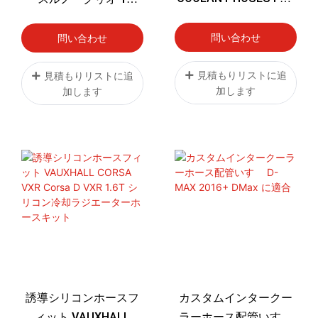
PHASE 2 RENAULT
182 カップシリコンイ
CLIO 172 182
ンテークパイプ
問い合わせ
問い合わせ
見積もりリストに追
見積もりリストに追
加します
加します
誘導シリコンホースフ
カスタムインタークー
ィット VAUXHALL
ラーホース配管いすゞ