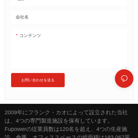
会社名
コンテンツ
お問い合わせを送る
2009年にフランク・カオによって設立された当社
は、4つの専門製造施設を保有しています。
Fupowerの従業員数は120名を超え、4つの生産施
設、倉庫、オフィススペースの総面積は183,067平