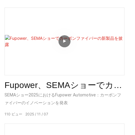
げたか
F80、X5M、X3M、F90の在庫を豊富に取り揃えています。3D
スキャナー、プリンター、CNC、レーザー加工機も完備。サン
プルや図面をお持ちいただければ、試作品から卸売まで、あら
ゆるニーズにお応えします。
Fupower、SEMAショーでカー
ボンファイバーの新製品を披
SEMAショー2025におけるFupower Automotive：カーボンフ
ァイバーのイノベーションを発表
露
110
ビュー
2025
11
07