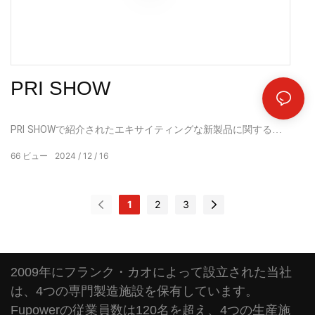
PRI SHOW
PRI SHOWで紹介されたエキサイティングな新製品に関するビ
デオへようこそ。 このビデオでは、あなたの車を次のレベルに
66
ビュー
2024
12
16
引き上げる高性能の自動車部品とアクセサリーを紹介します。
PRI SHOW で、運転体験を向上させる最先端のテクノロジーと
革新的なソリューションを発見する準備をしてください。
1
2
3
2009年にフランク・カオによって設立された当社
は、4つの専門製造施設を保有しています。
Fupowerの従業員数は120名を超え、4つの生産施