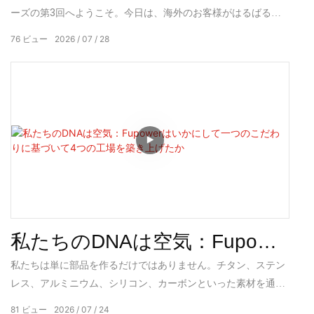
ーズの第3回へようこそ。今日は、海外のお客様がはるばる中
工場内部ツアー
国まで来て、私たちがどのようにカーボンファイバー部品を製
76
ビュー
2026
07
28
造しているかをご覧になりました。しかし、中に入る前に、壁
に書かれた名前についてお話しさせてください。FUPOWER。
FU。POWER。合わせて「Full Power」。これはマーケティング
ではありません。これは、私たちの4つの工場すべてに設定し
た基準です。すべての施設。すべての材料。すべてのシフト。
Full power。中途半端なことはしません。
私たちのDNAは空気：Fupower
はいかにして一つのこだわり
私たちは単に部品を作るだけではありません。チタン、ステン
レス、アルミニウム、シリコン、カーボンといった素材を通し
に基づいて4つの工場を築き上
て、空気の流れを速くします。4つの工場を所有し、G80、
81
ビュー
2026
07
24