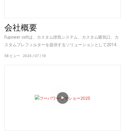
会社概要
Fupower coltは、カスタム排気システム、カスタム吸気口、カ
スタムプレフィルターを提供するソリューションとして2014年
に設立されました。既存の生産工場は約53,819平方フィート
58
ビュー
2024
07
19
で、50人以上の従業員がいます。当社の顧客は主にアメリカ、
カナダ、オーストラリア、イギリス、ドイツ、フランス、イタ
リア、その他多くの国々におり、1,000人以上の米国顧客がい
ます。排気、シリコンチューブ、プレフィルターの製造施設は
3つあります。これらの部品は、フォード、ダッジのトラック
ディーゼル、スバル、アウディ、BMWの乗用車、UTV、ポラリ
ス、Can-AmのATV、スノーモービル、ヤマハ、シードゥーの
ATV、その他のレーシングパーツに使用できます。