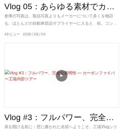
Vlog 05：あらゆる素材でカス
タマイズ可能。在庫あり。即日
倉庫の写真は、製品写真よりもメーカーについて多くを物語
る。ほとんどの自動車部品サプライヤーに入ると、机、コンピ
発送可能。
ューター、そして実際に入手可能なものを表しているかどうか
49
ビュー
2026
08
04
わからないサンプルボックスの壁が見えるだろう。しかし、
Fupowerに入ると、こうなる。建物の全長にわたって設置され
た工業用照明の下、包装されラベルが貼られた実際の在庫が積
み上げられた棚が何列も並んでいる。写真に写っている男性
は、グリーンスクリーンの前でも、レンタル写真スタジオでも
なく、その真ん中に立っている。彼が電話を持っているのは、
この規模の施設では通信がモバイルで行われるからだ。彼がワ
イヤレスマイクを装着しているのは、一つの屋根の下に4つの
生産ラインを持つ工場を運営していると、常に誰かと話してい
るからだ。
Vlog #3：フルパワー、完全な
透明性 ― カーボンファイバー
扉を開ける前に：壁に書かれた名前へようこそ。工場Vlogシリ