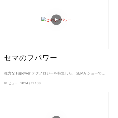
セマのフパワー
強力な Fupower テクノロジーを特集した、SEMA ショーでの
ビジネス プロモーションに関する最新ビデオへようこそ。 こ
61
ビュー
2024
11
08
のビデオでは、その高性能と耐久性でSEMAで注目を集めてい
る当社の最先端のチタンパイプとマフラーを紹介します。
Fupower が革新的な製品で自動車業界にどのような変革をもた
らしているかをご覧ください。