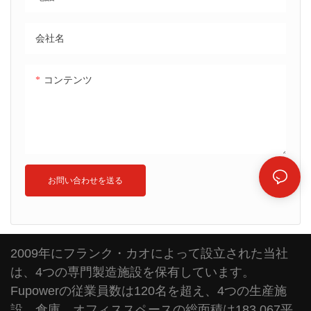
会社名
コンテンツ
お問い合わせを送る
2009年にフランク・カオによって設立された当社
は、4つの専門製造施設を保有しています。
Fupowerの従業員数は120名を超え、4つの生産施
設、倉庫、オフィススペースの総面積は183,067平