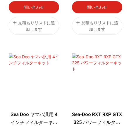
F-250 F-350 F-450 シリ
ステム
問い合わせ
問い合わせ
コン強化 ダイレクトフ
ィット OEMアップグレ
見積もりリストに追
見積もりリストに追
加します
加します
ード
Sea Doo ヤマハ汎用 4
Sea-Doo RXT RXP GTX
インチフィルターキッ
325 パワーフィルター
ト
キット