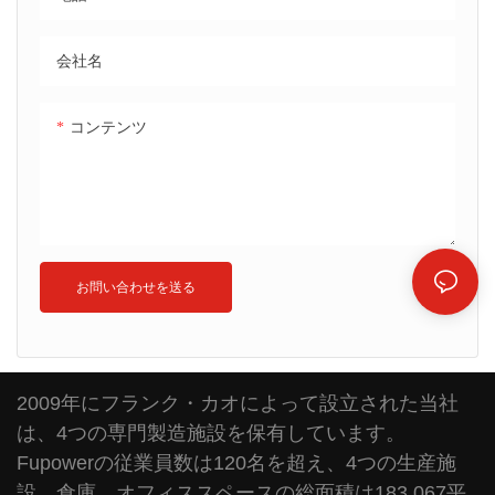
会社名
コンテンツ
お問い合わせを送る
2009年にフランク・カオによって設立された当社
は、4つの専門製造施設を保有しています。
Fupowerの従業員数は120名を超え、4つの生産施
設、倉庫、オフィススペースの総面積は183,067平