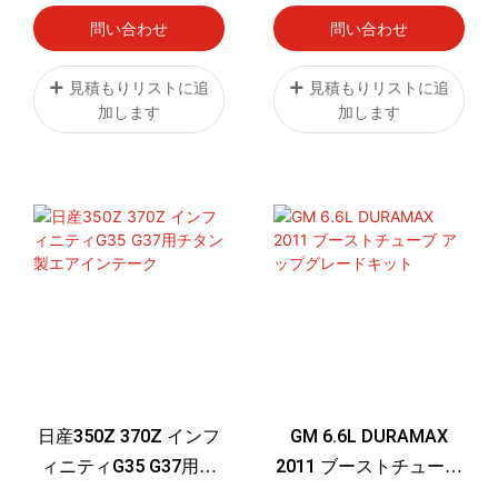
デル用エアフィルター
問い合わせ
問い合わせ
キット（ブリーザーフ
ィルター付き）
見積もりリストに追
見積もりリストに追
加します
加します
RY13091
日産350Z 370Z インフ
GM 6.6L DURAMAX
ィニティG35 G37用チ
2011 ブーストチューブ
タン製エアインテーク
アップグレードキット