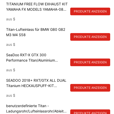
TITANIUM FREE FLOW EXHAUST KIT
YAMAHA FX MODELS YAMAHA-08S
PRODUKTE ANZEIGEN
2012+
aus
$
Titan-Lufteinlass für BMW G80 G82
M3 M4 S58
PRODUKTE ANZEIGEN
aus
$
SeaDoo RXT-X GTX 300
Performance Titan/Aluminium
PRODUKTE ANZEIGEN
Heckauspuffanlage SEADOO-32
aus
$
SEADOO 2018+ RXT/GTX ALL DUAL
Titanium HECKAUSPUFF-KIT
PRODUKTE ANZEIGEN
SEADOO-33
aus
$
benutzerdefinierte Titan -
Ladungsrohr/Lufteinlassrohr/Ableitun
PRODUKTE ANZEIGEN