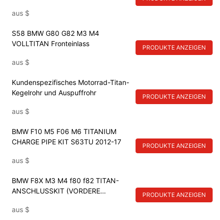
gsrohr
aus
$
S58 BMW G80 G82 M3 M4
VOLLTITAN Fronteinlass
PRODUKTE ANZEIGEN
aus
$
Kundenspezifisches Motorrad-Titan-
Kegelrohr und Auspuffrohr
PRODUKTE ANZEIGEN
aus
$
BMW F10 M5 F06 M6 TITANIUM
CHARGE PIPE KIT S63TU 2012-17
PRODUKTE ANZEIGEN
aus
$
BMW F8X M3 M4 f80 f82 TITAN-
ANSCHLUSSKIT (VORDERE
PRODUKTE ANZEIGEN
MONTAGE) S55 2015-2018
aus
$