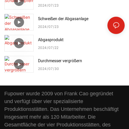
2024
07
23
Schweißen der Abgasanlage
2024
07
23
Abgasprodukt
2024
07
22
Durchmesser vergrößern
2024
07
30
Fupower wurde 2009 von Frank Cao gegründet
und verfügt über vier spezialisierte
Produktionsstätten. Das Unternehmen beschäftigt
insgesamt mehr als 120 Mitarbeiter. Die
Gesamtfläche der vier Produktionsstätten, des