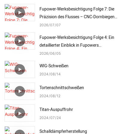
Fupower-Werksbesichtigung Folge 7: Die
Präzision des Flusses – CNC-Dornbiegen
meistern
2026
07
07
Fupower-Werksbesichtigung Folge 4: Ein
detaillierter Einblick in Fupowers
Präzisionsschweißverfahren
2026
06
05
WIG-Schweißen
2024
08
14
Tortenschnittschweißen
2024
08
12
Titan-Auspuffrohr
2024
07
24
Schalldämpferherstellung