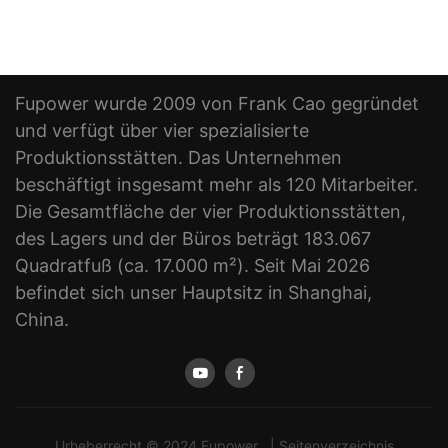
Fupower wurde 2009 von Frank Cao gegründet
und verfügt über vier spezialisierte
Produktionsstätten. Das Unternehmen
beschäftigt insgesamt mehr als 120 Mitarbeiter.
Die Gesamtfläche der vier Produktionsstätten,
des Lagers und der Büros beträgt 183.067
Quadratfuß (ca. 17.000 m²). Seit Mai 2026
befindet sich unser Hauptsitz in Shanghai,
China.
Urheberrecht © 2024 Fupower |
Seitenverzeichnis