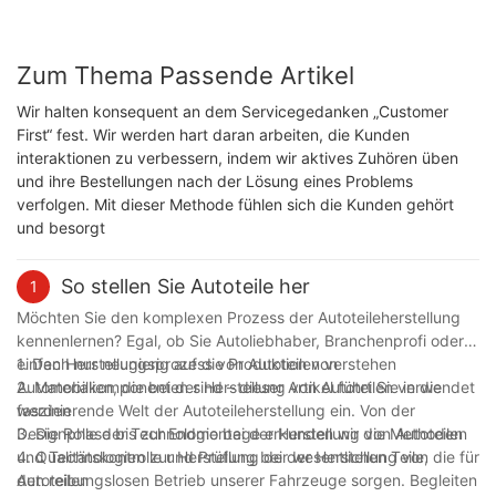
Zum Thema Passende Artikel
Wir halten konsequent an dem Servicegedanken „Customer
First“ fest. Wir werden hart daran arbeiten, die Kunden
interaktionen zu verbessern, indem wir aktives Zuhören üben
und ihre Bestellungen nach der Lösung eines Problems
verfolgen. Mit dieser Methode fühlen sich die Kunden gehört
und besorgt
So stellen Sie Autoteile her
1
Möchten Sie den komplexen Prozess der Autoteileherstellung
kennenlernen? Egal, ob Sie Autoliebhaber, Branchenprofi oder
einfach nur neugierig auf die Produktion von
1. Den Herstellungsprozess von Autoteilen verstehen
Automobilkomponenten sind – dieser Artikel führt Sie in die
2. Materialien, die bei der Herstellung von Autoteilen verwendet
faszinierende Welt der Autoteileherstellung ein. Von der
werden
Designphase bis zur Endmontage erkunden wir die Methoden
3. Die Rolle der Technologie bei der Herstellung von Autoteilen
und Technologien zur Herstellung der wesentlichen Teile, die für
4. Qualitätskontrolle und Prüfung bei der Herstellung von
den reibungslosen Betrieb unserer Fahrzeuge sorgen. Begleiten
Autoteilen