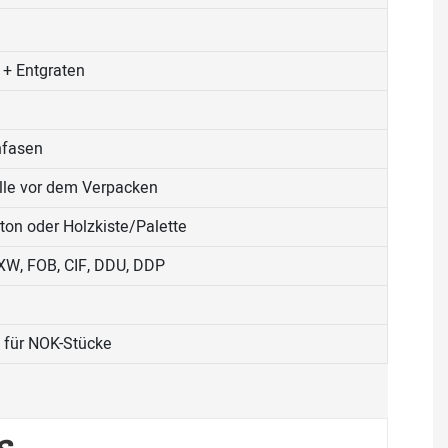
+ Entgraten
nfasen
lle vor dem Verpacken
rton oder Holzkiste/Palette
EXW, FOB, CIF, DDU, DDP
 für NOK-Stücke