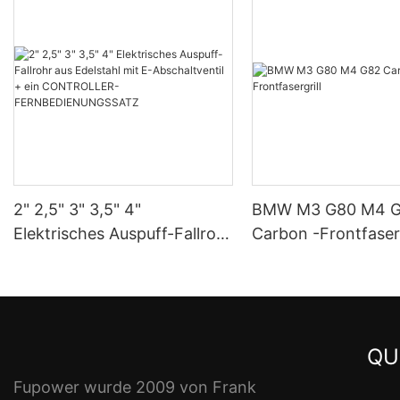
2" 2,5" 3" 3,5" 4"
BMW M3 G80 M4 
Elektrisches Auspuff-Fallrohr
Carbon -Frontfaserg
aus Edelstahl mit E-
Abschaltventil + ein
CONTROLLER-
FERNBEDIENUNGSSATZ
QU
Fupower wurde 2009 von Frank