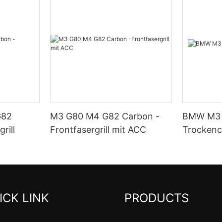
G82
M3 G80 M4 G82 Carbon -
BMW M3 
rill
Frontfasergrill mit ACC
Trocken
ICK LINK
PRODUCTS