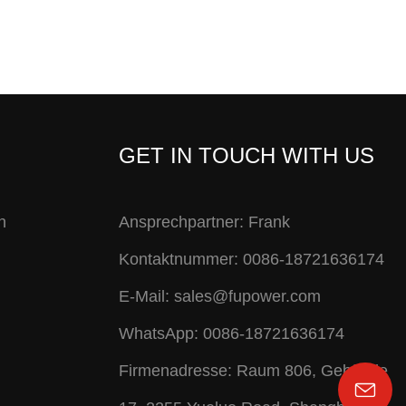
GET IN TOUCH WITH US
n
Ansprechpartner: Frank
Kontaktnummer: 0086-18721636174
E-Mail:
sales@fupower.com
WhatsApp: 0086-18721636174
Firmenadresse: Raum 806, Gebäude