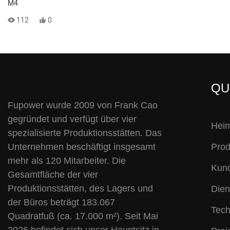
M4
112
0
QU
Fupower wurde 2009 von Frank Cao
gegründet und verfügt über vier
Hei
spezialisierte Produktionsstätten. Das
Unternehmen beschäftigt insgesamt
Prod
mehr als 120 Mitarbeiter. Die
Kund
Gesamtfläche der vier
Produktionsstätten, des Lagers und
Dien
der Büros beträgt 183.067
Tech
Quadratfuß (ca. 17.000 m²). Seit Mai
2026 befindet sich unser Hauptsitz in