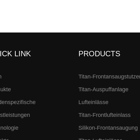
ICK LINK
PRODUCTS
m
Titan-Frontansaugstutze
ukte
Titan-Auspuffanlage
enspezifische
Lufteinlässe
stleistungen
Titan-Frontlufteinlass
nologie
Silikon-Frontansaugung