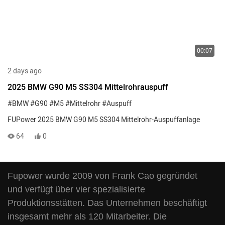
Aufrüstung Ihres BMW G90 mit hochwertigen Ansaugsystemen.
00:07
2 days ago
2025 BMW G90 M5 SS304 Mittelrohrauspuff
#BMW
#G90
#M5
#Mittelrohr
#Auspuff
FUPower 2025 BMW G90 M5 SS304 Mittelrohr-Auspuffanlage
64
0
Fupower wurde 2009 von Frank Cao gegründet
und verfügt über vier spezialisierte
Produktionsstätten. Das Unternehmen beschäftigt
insgesamt mehr als 120 Mitarbeiter. Die