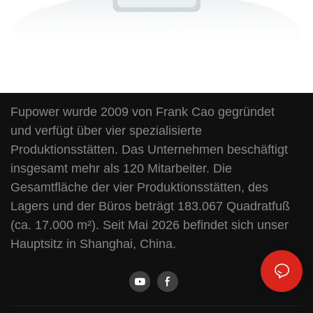
Fupower wurde 2009 von Frank Cao gegründet
und verfügt über vier spezialisierte
Produktionsstätten. Das Unternehmen beschäftigt
insgesamt mehr als 120 Mitarbeiter. Die
Gesamtfläche der vier Produktionsstätten, des
Lagers und der Büros beträgt 183.067 Quadratfuß
(ca. 17.000 m²). Seit Mai 2026 befindet sich unser
Hauptsitz in Shanghai, China.