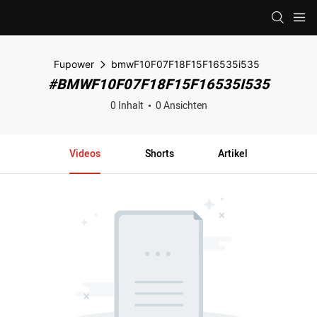
Fupower
bmwF10F07F18F15F16535i535
#BMWF10F07F18F15F16535I535
0 Inhalt
0 Ansichten
Videos
Shorts
Artikel