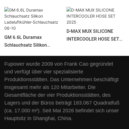
D-MAX MUX SILICONE
GM 6.6L Duramax
INTERCOOLER HOSE SET
Schlauchsatz Silikon
2025
Ladeluftkühler-
Schlauchsatz 06-10
Fupower wurde 2009 von Frank Cao gegründet
und verfügt über vier spezialisierte
Produktionsstätten. Das Unternehmen beschäftigt
insgesamt mehr als 120 Mitarbeiter. Die
Gesamtfläche der vier Produktionsstätten, des
Lagers und der Büros beträgt 183.067 Quadratfuß
(ca. 17.000 m²). Seit Mai 2026 befindet sich unser
Hauptsitz in Shanghai, China.