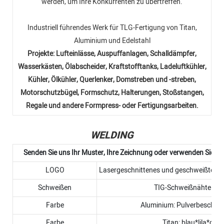
werden, um Ihre Konkurrenten zu übertreffen.
Industriell führendes Werk für TLG-Fertigung von Titan,
Aluminium und Edelstahl
Projekte: Lufteinlässe, Auspuffanlagen, Schalldämpfer,
Wasserkästen, Ölabscheider, Kraftstofftanks, Ladeluftkühler,
Kühler, Ölkühler, Querlenker, Domstreben und -streben,
Motorschutzbügel, Formschutz, Halterungen, Stoßstangen,
Regale und andere Formpress- oder Fertigungsarbeiten.
WELDING
Senden Sie uns Ihr Muster, Ihre Zeichnung oder verwenden Sie u
LOGO
Lasergeschnittenes und geschweißtes Lo
Schweißen
TIG-Schweißnähte ode
Farbe
Aluminium: Pulverbeschicht
Farbe
Titan: blau*lila*gol