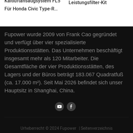
Kaltluftansaugsystem FL5
Leistungsfilter-Kit
Für Honda Civic Type-R
(2022–2026)
Fupower wurde 2009 von Frank Cao gegründet
und verfügt über vier spezialisierte
Produktionsstätten. Das Unternehmen beschäftigt
insgesamt mehr als 120 Mitarbeiter. Die
Gesamtfläche der vier Produktionsstätten, des
Lagers und der Büros beträgt 183.067 Quadratfuß
(ca. 17.000 m²). Seit Mai 2026 befindet sich unser
Hauptsitz in Shanghai, China.
Urheberrecht © 2024 Fupower |
Seitenverzeichnis