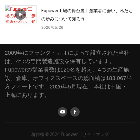
Fupower工場の舞台裏｜創業者に会い、私たち
の歩みについて知ろう
2026
05
26
2009年にフランク・カオによって設立された当社
は、4つの専門製造施設を保有しています。
Fupowerの従業員数は120名を超え、4つの生産施
設、倉庫、オフィススペースの総面積は183,067平
方フィートです。2026年5月現在、本社は中国・
上海にあります。
著作権 © 2024 Fupower |
サイトマップ