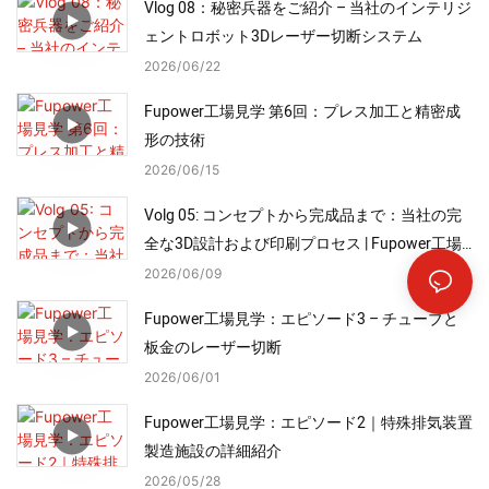
Vlog 08：秘密兵器をご紹介 – 当社のインテリジ
ェントロボット3Dレーザー切断システム
2026
06
22
Fupower工場見学 第6回：プレス加工と精密成
形の技術
2026
06
15
Volg 05: コンセプトから完成品まで：当社の完
全な3D設計および印刷プロセス | Fupower工場
見学
2026
06
09
Fupower工場見学：エピソード3 – チューブと
板金のレーザー切断
2026
06
01
Fupower工場見学：エピソード2｜特殊排気装置
製造施設の詳細紹介
2026
05
28