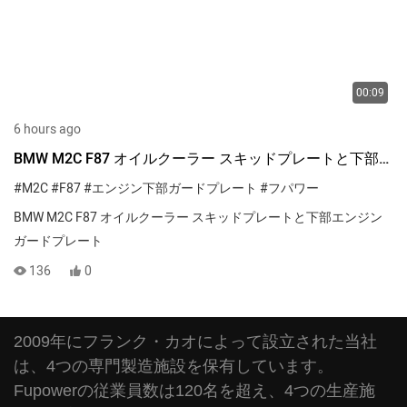
00:09
6 hours ago
BMW M2C F87 オイルクーラー スキッドプレートと下部エ
ンジンガードプレート
#M2C
#F87
#エンジン下部ガードプレート
#フパワー
BMW M2C F87 オイルクーラー スキッドプレートと下部エンジン
ガードプレート
136
0
2009年にフランク・カオによって設立された当社
は、4つの専門製造施設を保有しています。
Fupowerの従業員数は120名を超え、4つの生産施